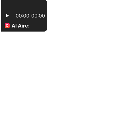
Los Colonos FM
00:00
00:00
Al Aire:
(Stream Offline)